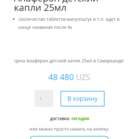
капли 25мл

количество таблеток/ампул/штук и т.п. идет в
конце названия после №
Цена Анаферон детский капли 25мл в Самарканде:
48 480
UZS
Количество
В корзину
товара
Анаферон
детский
доставка:
сегодня
капли
или можно просто нажать на кнопку:
25мл