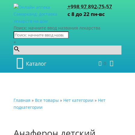
+998 97 892-75-57
с 8 до 22 пн-вс
Поиск: начните ввод названия лекарства
×
Каталог
0
Главная
»
Все товары
»
Нет категории
»
Нет
подкатегории
Анаферон детский