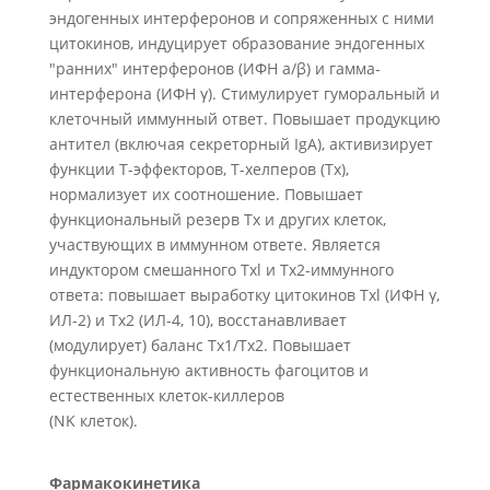
эндогенных интерферонов и сопряженных с ними
цитокинов, индуцирует образование эндогенных
"ранних" интерферонов (ИФН а/β) и гамма-
интерферона (ИФН γ). Стимулирует гуморальный и
клеточный иммунный ответ. Повышает продукцию
антител (включая секреторный IgA), активизирует
функции Т-эффекторов, Т-хелперов (Тх),
нормализует их соотношение. Повышает
функциональный резерв Тх и других клеток,
участвующих в иммунном ответе. Является
индуктором смешанного Txl и Тх2-иммунного
ответа: повышает выработку цитокинов Txl (ИФН γ,
ИЛ-2) и Тх2 (ИЛ-4, 10), восстанавливает
(модулирует) баланс Тх1/Тх2. Повышает
функциональную активность фагоцитов и
естественных клеток-киллеров
(NK клеток).
Фармакокинетика