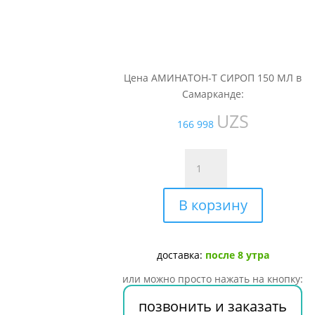
Цена АМИНАТОН-Т СИРОП 150 МЛ в
Самарканде:
UZS
166 998
Количество
товара
АМИНАТОН-
В корзину
Т
СИРОП
150
МЛ
доставка:
после 8 утра
или можно просто нажать на кнопку:
позвонить и заказать