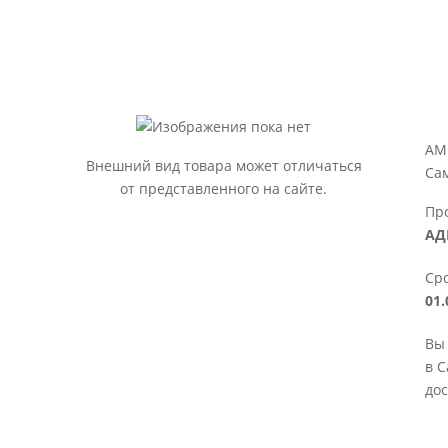
АМ
Внешний вид товара может отличаться
Са
от представленного на сайте.
Пр
АД
Сро
01.
Вы
в С
дос