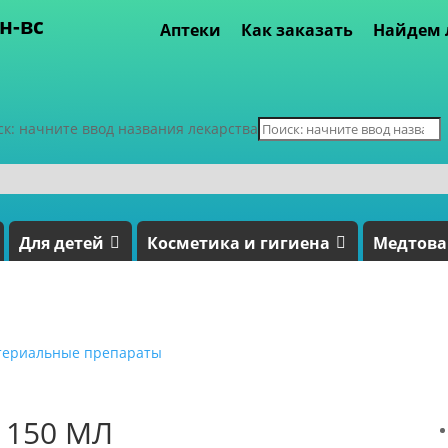
пн-вс
Аптеки
Как заказать
Найдем 
ск: начните ввод названия лекарства
Для детей
Косметика и гигиена
Медтов
териальные препараты
 150 МЛ