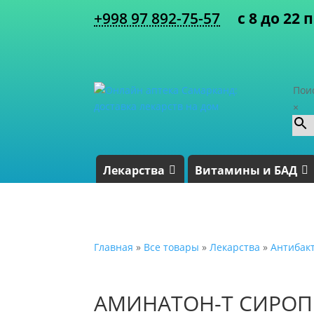
+998 97 892-75-57
с 8 до 22 
Пои
×
Лекарства
Витамины и БАД
Главная
»
Все товары
»
Лекарства
»
Антибак
АМИНАТОН-Т СИРОП