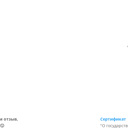
м отзыв,
Сертификат
🙂
"О государст