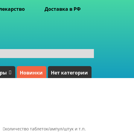
лекарство
Доставка в РФ
ары
Новинки
Нет категории

количество таблеток/ампул/штук и т.п.