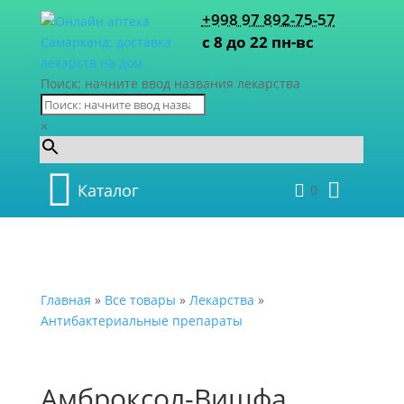
+998 97 892-75-57
с 8 до 22 пн-вс
Поиск: начните ввод названия лекарства
×
Каталог
0
Главная
»
Все товары
»
Лекарства
»
Антибактериальные препараты
Амброксол-Вишфа