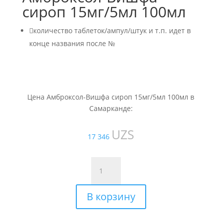
сироп 15мг/5мл 100мл

количество таблеток/ампул/штук и т.п. идет в
конце названия после №
Цена Амброксол-Вишфа сироп 15мг/5мл 100мл в
Самарканде:
UZS
17 346
Количество
товара
Амброксол-
В корзину
Вишфа
сироп
15мг/5мл