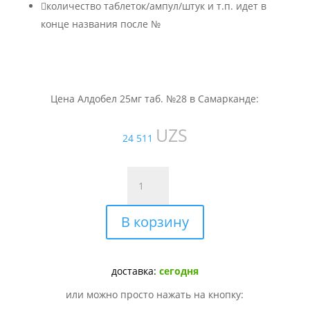

количество таблеток/ампул/штук и т.п. идет в
конце названия после №
Цена Алдобел 25мг таб. №28 в Самарканде:
UZS
24 511
Количество
товара
Алдобел
В корзину
25мг
таб.
№28
доставка:
сегодня
или можно просто нажать на кнопку: