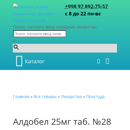
+998 97 892-75-57
с 8 до 22 пн-вс
Поиск: начните ввод названия лекарства
×
Каталог
Главная
»
Все товары
»
Лекарства
»
Простуда
Алдобел 25мг таб. №28