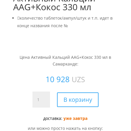
AAG+Кокос 330 мл

количество таблеток/ампул/штук и т.п. идет в
конце названия после №
Цена Активный Кальций AAG+Кокос 330 мл в
Самарканде:
10 928
UZS
Количество
В корзину
товара
Активный
Кальций
доставка:
уже завтра
AAG+Кокос
или можно просто нажать на кнопку:
330