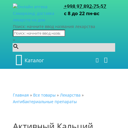
+998 97 892-75-57
с 8 до 22 пн-вс
Поиск: начните ввод названия лекарства
×
Каталог
Главная
»
Все товары
»
Лекарства
»
Антибактериальные препараты
Активный Кальций