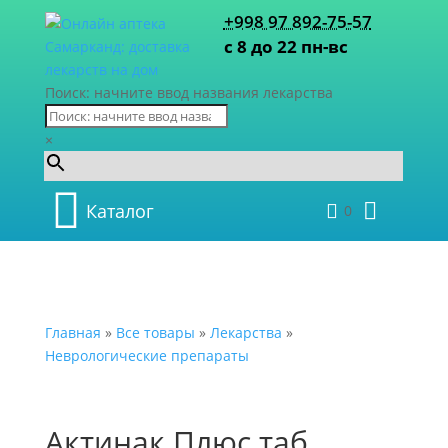
+998 97 892-75-57
с 8 до 22 пн-вс
Поиск: начните ввод названия лекарства
×
Каталог
0
Главная
»
Все товары
»
Лекарства
»
Неврологические препараты
Актинак Плюс таб.