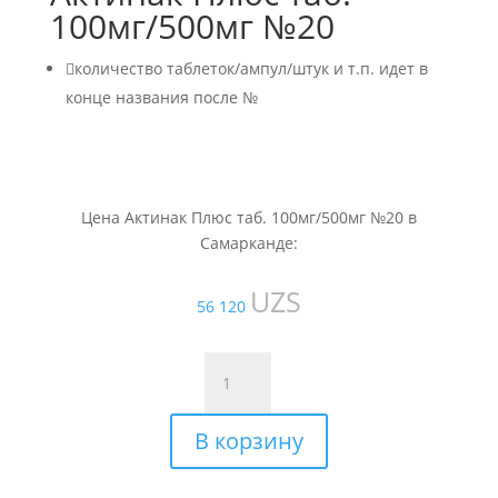
100мг/500мг №20

количество таблеток/ампул/штук и т.п. идет в
конце названия после №
Цена Актинак Плюс таб. 100мг/500мг №20 в
Самарканде:
UZS
56 120
Количество
товара
Актинак
В корзину
Плюс
таб.
100мг/500мг