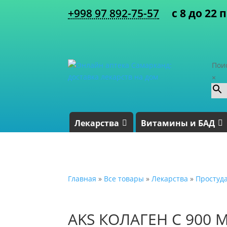
+998 97 892-75-57
с 8 до 22 
Пои
×
Лекарства
Витамины и БАД
Главная
»
Все товары
»
Лекарства
»
Простуд
AKS КОЛАГЕН С 900 