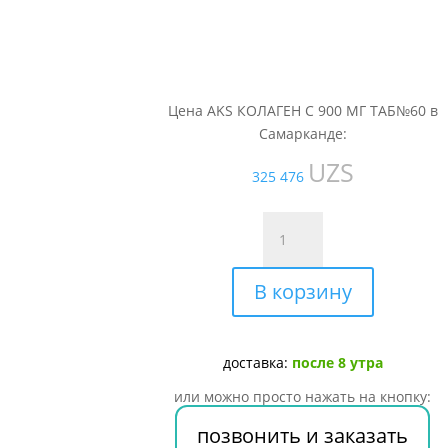
Цена AKS КОЛАГЕН С 900 МГ ТАБ№60 в
Самарканде:
UZS
325 476
Количество
товара
AKS
В корзину
КОЛАГЕН
С
900
МГ
доставка:
после 8 утра
ТАБ№60
или можно просто нажать на кнопку:
позвонить и заказать