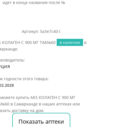
идет в конце названия после №
Артикул: 5a3e7c40-l
S КОЛАГЕН С 900 МГ ТАБ№60
в наличии
в
марканде.
оизводитель:
РЦИЯ
к годности этого товара:
02.2028
 можете купить AKS КОЛАГЕН С 900 МГ
Б№60 в Самарканде в наших аптеках или
азать доставку на дом.
Показать аптеки