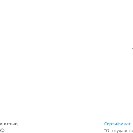
м отзыв,
Сертификат
🙂
"О государст