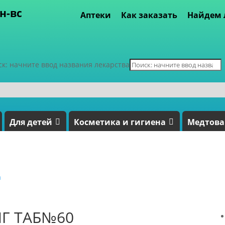
пн-вс
Аптеки
Как заказать
Найдем 
ск: начните ввод названия лекарства
Для детей
Косметика и гигиена
Медтов
а
МГ ТАБ№60