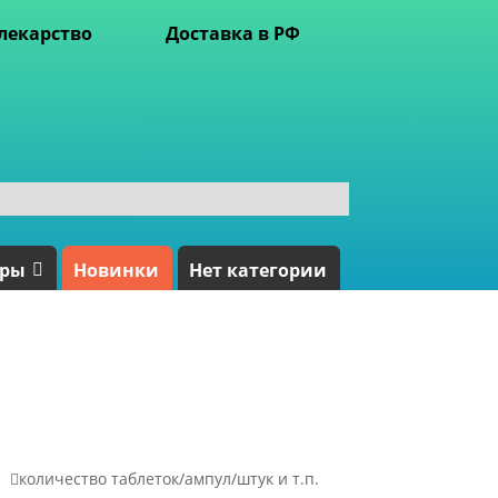
лекарство
Доставка в РФ
ары
Новинки
Нет категории

количество таблеток/ампул/штук и т.п.