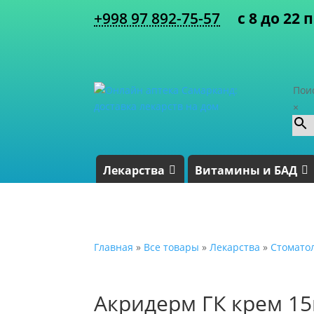
+998 97 892-75-57
с 8 до 22 
Пои
×
Лекарства
Витамины и БАД
Главная
»
Все товары
»
Лекарства
»
Стомато
Акридерм ГК крем 15