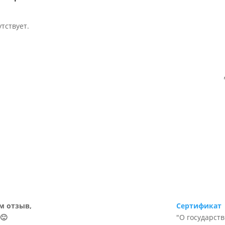
тствует.
м отзыв,
Сертификат
🙂
"О государст