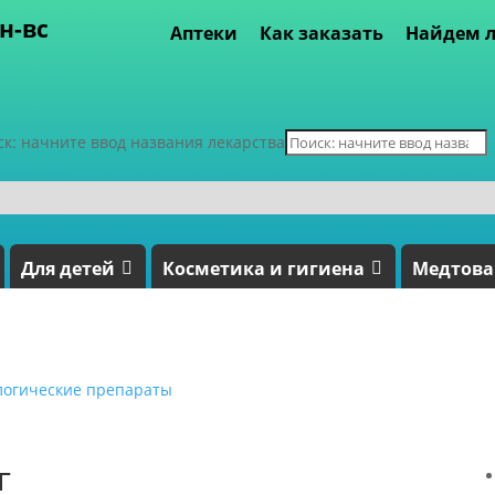
пн-вс
Аптеки
Как заказать
Найдем л
ск: начните ввод названия лекарства
Для детей
Косметика и гигиена
Медтов
логические препараты
г