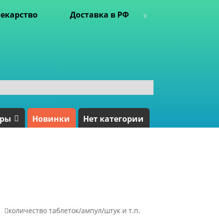
екарство
Доставка в РФ
0
ары
Новинки
Нет категории

количество таблеток/ампул/штук и т.п.