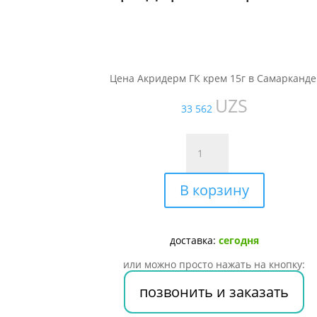
Цена Акридерм ГК крем 15г в Самарканде
UZS
33 562
Количество
товара
Акридерм
В корзину
ГК
крем
15г
доставка:
сегодня
или можно просто нажать на кнопку:
позвонить и заказать