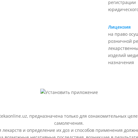
регистрации
юридического
Лицензия
на право осу
розничной р
лекарственны
изделий меди
назначения
ekaonline.uz, предназначена только для ознакомительных целе
самолечения.
лекарств и определение их доз и способов применения должн
 за возможные негативные последствия, возникшие в результ