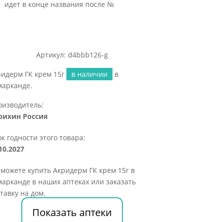
идет в конце названия после №
Артикул: d4bbb126-g
ридерм ГК крем 15г
в наличии
в
марканде.
оизводитель:
рихин Россия
к годности этого товара:
10.2027
можете купить Акридерм ГК крем 15г в
арканде в наших аптеках или заказать
тавку на дом.
Показать аптеки