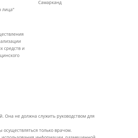
Самарканд
 лица"
ществления
еализации
х средств и
цинского
й. Она не должна служить руководством для
ы осуществляться только врачом.
ате использования информации, размещенной