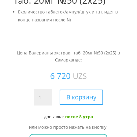
таб. 20мг №50 (2х25)

количество таблеток/ампул/штук и т.п. идет в
конце названия после №
Цена Валерианы экстракт таб. 20мг №50 (2х25) в
Самарканде:
6 720
UZS
Количество
В корзину
товара
Валерианы
экстракт
доставка:
после 8 утра
таб.
или можно просто нажать на кнопку:
20мг
№50