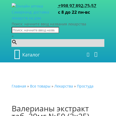
+998 97 892-75-57
с 8 до 22 пн-вс
Поиск: начните ввод названия лекарства
×
Каталог
Главная
»
Все товары
»
Лекарства
»
Простуда
Валерианы экстракт