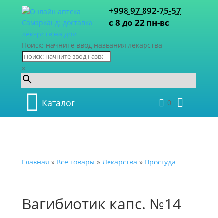
+998 97 892-75-57
с 8 до 22 пн-вс
Поиск: начните ввод названия лекарства
×
Каталог
0
Главная
»
Все товары
»
Лекарства
»
Простуда
Вагибиотик капс. №14