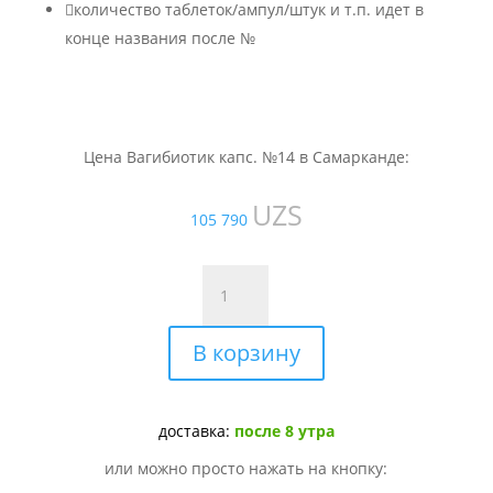

количество таблеток/ампул/штук и т.п. идет в
конце названия после №
Цена Вагибиотик капс. №14 в Самарканде:
UZS
105 790
Количество
товара
Вагибиотик
В корзину
капс.
№14
доставка:
после 8 утра
или можно просто нажать на кнопку: