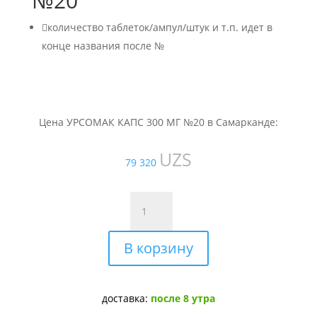
№20

количество таблеток/ампул/штук и т.п. идет в
конце названия после №
Цена УРСОМАК КАПС 300 МГ №20 в Самарканде:
UZS
79 320
Количество
товара
УРСОМАК
В корзину
КАПС
300
МГ
№20
доставка:
после 8 утра