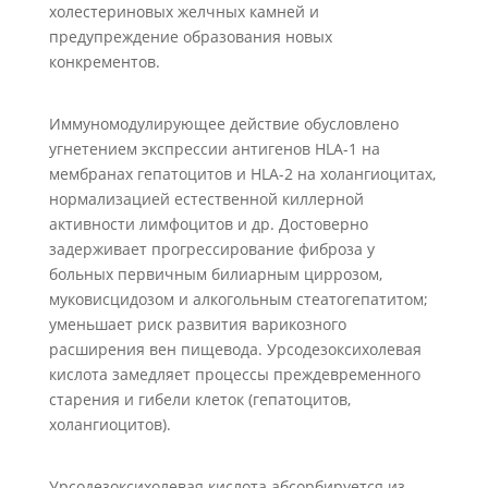
холестериновых желчных камней и
предупреждение образования новых
конкрементов.
Иммуномодулирующее действие обусловлено
угнетением экспрессии антигенов HLA-1 на
мембранах гепатоцитов и HLA-2 на холангиоцитах,
нормализацией естественной киллерной
активности лимфоцитов и др. Достоверно
задерживает прогрессирование фиброза у
больных первичным билиарным циррозом,
муковисцидозом и алкогольным стеатогепатитом;
уменьшает риск развития варикозного
расширения вен пищевода. Урсодезоксихолевая
кислота замедляет процессы преждевременного
старения и гибели клеток (гепатоцитов,
холангиоцитов).
Урсодезоксихолевая кислота абсорбируется из