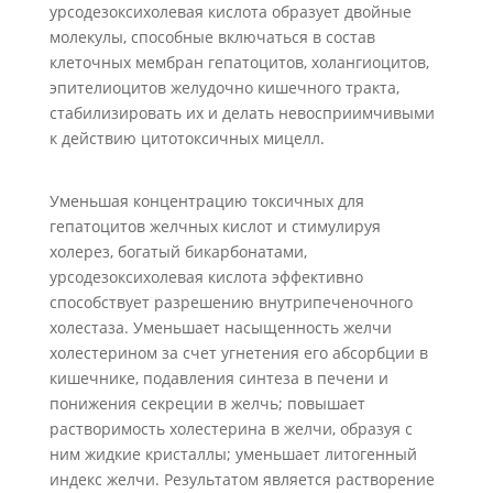
урсодезоксихолевая кислота образует двойные
молекулы, способные включаться в состав
клеточных мембран гепатоцитов, холангиоцитов,
эпителиоцитов желудочно кишечного тракта,
стабилизировать их и делать невосприимчивыми
к действию цитотоксичных мицелл.
Уменьшая концентрацию токсичных для
гепатоцитов желчных кислот и стимулируя
холерез, богатый бикарбонатами,
урсодезоксихолевая кислота эффективно
способствует разрешению внутрипеченочного
холестаза. Уменьшает насыщенность желчи
холестерином за счет угнетения его абсорбции в
кишечнике, подавления синтеза в печени и
понижения секреции в желчь; повышает
растворимость холестерина в желчи, образуя с
ним жидкие кристаллы; уменьшает литогенный
индекс желчи. Результатом является растворение