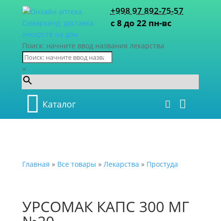
+998 97 892-75-57
с 8 до 22 пн-вс
Поиск: начните ввод названия лекарства
×
Каталог
Главная
»
Все товары
»
Лекарства
»
Простуда
УРСОМАК КАПС 300 МГ