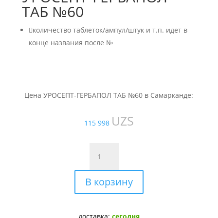
ТАБ №60

количество таблеток/ампул/штук и т.п. идет в
конце названия после №
Цена УРОСЕПТ-ГЕРБАПОЛ ТАБ №60 в Самарканде:
UZS
115 998
Количество
товара
УРОСЕПТ-
В корзину
ГЕРБАПОЛ
ТАБ
№60
доставка:
сегодня