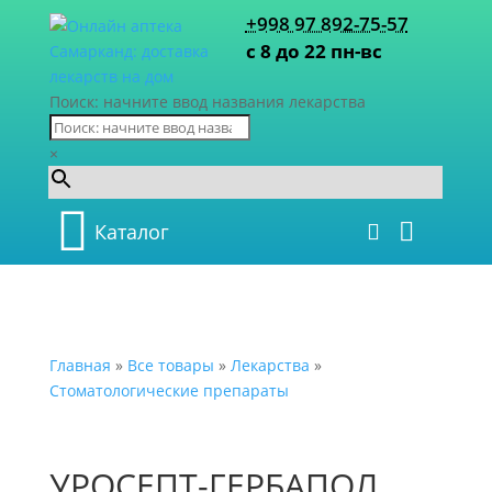
+998 97 892-75-57
с 8 до 22 пн-вс
Поиск: начните ввод названия лекарства
×
Каталог
Главная
»
Все товары
»
Лекарства
»
Стоматологические препараты
УРОСЕПТ-ГЕРБАПОЛ