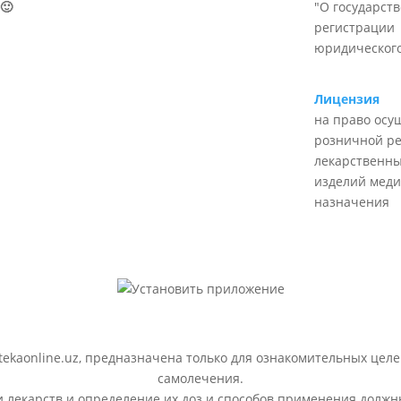
🙂
"О государст
регистрации
юридического
Лицензия
на право осу
розничной р
лекарственны
изделий меди
назначения
ekaonline.uz, предназначена только для ознакомительных целе
самолечения.
лекарств и определение их доз и способов применения должн