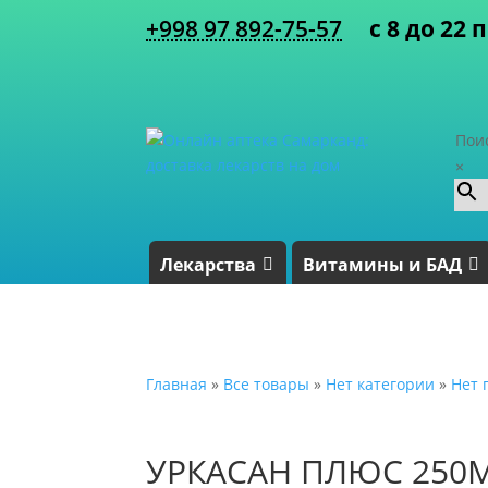
+998 97 892-75-57
с 8 до 22 
Пои
×
Лекарства
Витамины и БАД
Главная
»
Все товары
»
Нет категории
»
Нет 
УРКАСАН ПЛЮС 250М