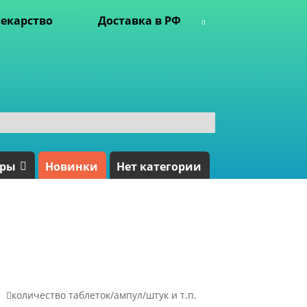
екарство
Доставка в РФ
0
ары
Новинки
Нет категории

количество таблеток/ампул/штук и т.п.