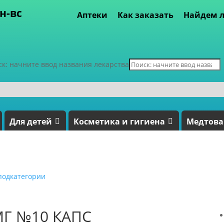
пн-вс
Аптеки
Как заказать
Найдем л
ск: начните ввод названия лекарства
Для детей
Косметика и гигиена
Медтов
подкатегории
Г №10 КАПС