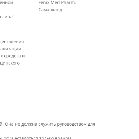
венной
Fenix Med Pharm,
Самарканд
 лица"
ществления
еализации
х средств и
цинского
й. Она не должна служить руководством для
ы осуществляться только врачом.