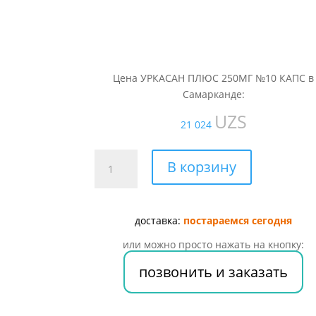
Цена УРКАСАН ПЛЮС 250МГ №10 КАПС в
Самарканде:
UZS
21 024
Количество
В корзину
товара
УРКАСАН
ПЛЮС
доставка:
постараемся сегодня
250МГ
№10
или можно просто нажать на кнопку:
КАПС
позвонить и заказать