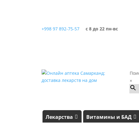
+998 97 892-75-57
с 8 до 22 пн-вс
Пои
×
Лекарства
Витамины и БАД