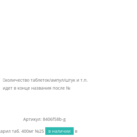

количество таблеток/ампул/штук и т.п.
идет в конце названия после №
Артикул: 8406f58b-g
карил таб. 400мг №25
в наличии
в