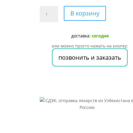
Количество
В корзину
товара
Улкарил
таб.
доставка:
сегодня
400мг
№25
или можно просто нажать на кнопку:
позвонить и заказать