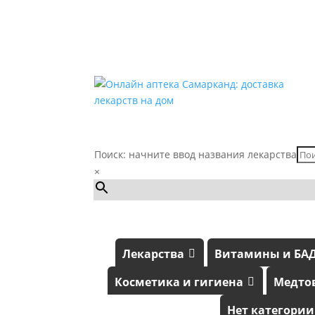
Поиск: начните ввод названия лекарства
×
Лекарства
Витамины и БА
Косметика и гигиена
Медто
Нет категории