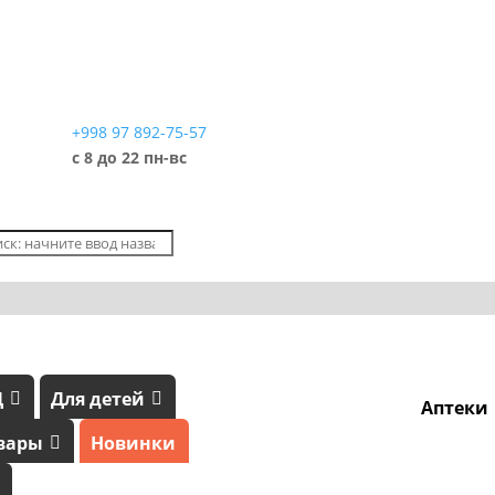
+998 97 892-75-57
с 8 до 22 пн-вс
Д
Для детей
Аптеки
вары
Новинки