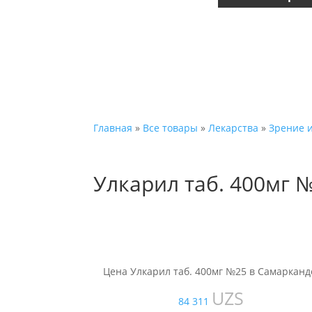
Главная
»
Все товары
»
Лекарства
»
Зрение и
Улкарил таб. 400мг 
Цена Улкарил таб. 400мг №25 в Самарканд
UZS
84 311