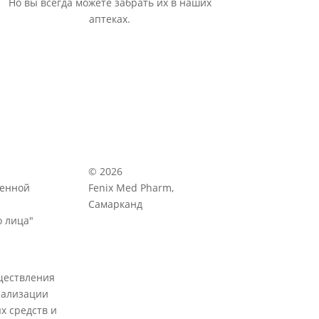
Но вы всегда можете забрать их в наших
аптеках.
© 2026
венной
Fenix Med Pharm,
Самарканд
 лица"
ществления
еализации
х средств и