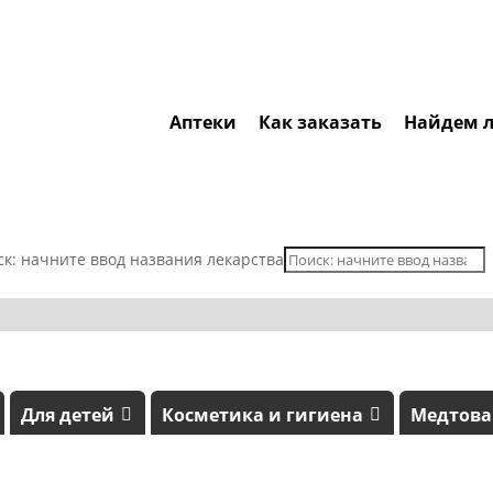
Аптеки
Как заказать
Найдем л
ск: начните ввод названия лекарства
Для детей
Косметика и гигиена
Медтов