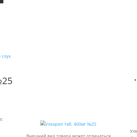
 слух
№25
е:
Ул
Внешний вид товара может отличаться