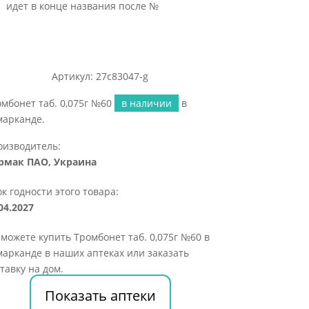
идет в конце названия после №
Артикул: 27c83047-g
мбонет таб. 0,075г №60
в наличии
в
марканде.
оизводитель:
рмак ПАО, Украина
к годности этого товара:
04.2027
можете купить Тромбонет таб. 0,075г №60 в
арканде в наших аптеках или заказать
тавку на дом.
Показать аптеки