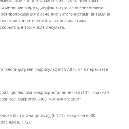
омбинации с АСК показан взрослым пациентам с
по меньшей мере один фактор риска возникновения
 противопоказания к лечению антагонистами витамина
икновения кровотечений, для профилактики
событий, в том числе инсульта.
а (клопидогреля гидросульфат) 97,875 мг в пересчете
рат, целлюлоза микрокристаллическая (101), крахмал
ванное, макрогол 6000, магния стеарат;
за (5), титана диоксид (Е 171), макрогол 6000,
расный (Е 172).