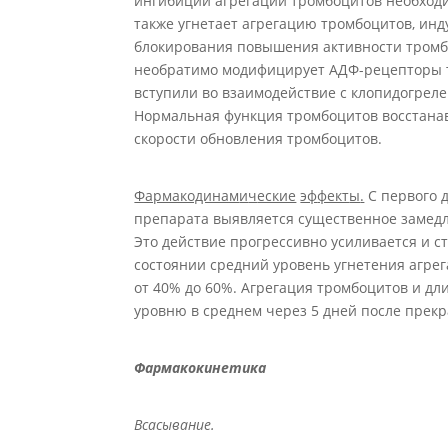
ингибиции агрегации тромбоцитов необход
также угнетает агрегацию тромбоцитов, ин
блокирования повышения активности тромб
необратимо модифицирует АДФ-рецепторы т
вступили во взаимодействие с клопидогреле
Нормальная функция тромбоцитов восстанавл
скорости обновления тромбоцитов.
Фармакодинам
и
ч
еские
эф
фект
ы
.
С первого 
препарата выявляется существенное замед
Это действие прогрессивно усиливается и с
состоянии средний уровень угнетения агрег
от 40% до 60%. Агрегация тромбоцитов и д
уровню в среднем через 5 дней после прек
Фармакокинетика
Всасывание.