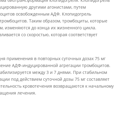
има биотрансформация клопидогреля. Клопидогрель
дуцированную другими агонистами, путем
оцитов освобожденным АДФ. Клопидогрель
ромбоцитов. Таким образом, тромбоциты, которые
м, изменяются до конца их жизненного цикла.
ивается со скоростью, которая соответствует
дня применения в повторных суточных дозах 75 мг
ление АДФ-индуцированной агрегации тромбоцитов.
табилизируется между 3 и 7 днями. При стабильном
ации под действием суточной дозы 75 мг составляет
лительность кровотечения возвращаются к начальному
ращения лечения.