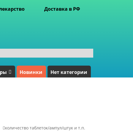
лекарство
Доставка в РФ
ары
Новинки
Нет категории

количество таблеток/ампул/штук и т.п.