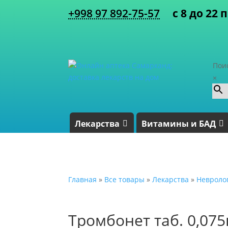
+998 97 892-75-57
с 8 до 22 
Пои
×
Лекарства
Витамины и БАД
Главная
»
Все товары
»
Лекарства
»
Невроло
Тромбонет таб. 0,07