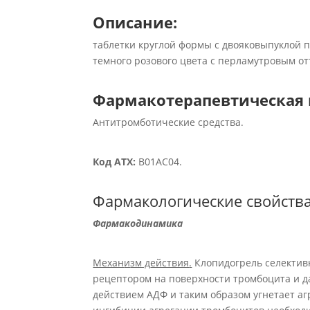
Описание
:
таблетки круглой формы с двояковыпуклой 
темного розового цвета с перламутровым от
Фармакотерапевтичеcкая 
Антитромботические средства.
Код АТХ:
B01AC04.
Фармакологические свойств
Фармакодинамика
Механ
и
зм д
ействия
.
Клопидогрель селективн
рецептором на поверхности тромбоцита и д
действием АДФ и таким образом угнетает а