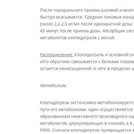
После перорального приема разовой и много
быстро всасывается. Средние пиковые конц
(около 2,2-2,5 нг/мл после однократной доз
45 минут после приема дозы. Абсорбция сос
метаболитов клопидогреля с мочой.
Распределение.
Клопидогрель и основной (
vitro
обратимо связывается с белками плазмы
остается ненасыщенной
in vitro
в пределах 
Метаболизм.
Клопидогрель экстенсивно метаболизируетс
пути его метаболизма: один осуществляется 
образованием неактивного производного кар
метаболитов, циркулирующих в плазме), а 
Р450. Сначала клопидогрель превращается 