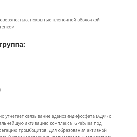
поверхностью, покрытые пленочной оболочкой
тенком.
группа
:
а
о угнетает связывание аденозиндифосфата (АДФ) с
альнейшую активацию комплекса GPIIb/IIIa под
грегацию тромбоцитов. Для образования активной