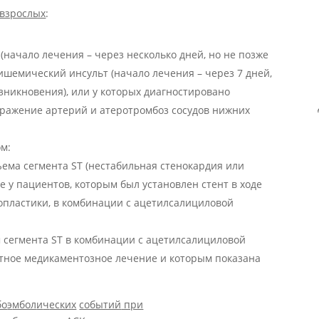
 взрослых
:
(начало лечения – через несколько дней, но не позже
 ишемический инсульт (начало лечения – через 7 дней,
озникновения), или у которых диагностировано
ражение артерий и атеротромбоз сосудов нижних
м:
ема сегмента ST (нестабильная стенокардия или
ле у пациентов, которым был установлен стент в ходе
пластики, в комбинации с ацетилсалициловой
 сегмента ST в комбинации с ацетилсалициловой
ртное медикаментозное лечение и которым показана
бо
э
мбол
и
ч
еских
событий
при