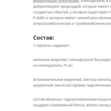
ф
и
брил
л
яц
ии
предсерд
ий
.
Клопидогрель в к
фибрилляцией предсердий, которые имеют 
сосудистых событий, у которых существуют
К (АВК) и которые имеют низкий риск возн
атеротромботических и тромбоэмболических 
Состав:
1 таблетка содержит:
а
ктивное вещество:
клопидогреля бисульфат
на клопидогрель 75 мг;
вспомогательные вещества:
лактозы моногид
кукурузный, масло касторовое гидрогенизиро
состав оболочки: гидроксипропилметилцеллюло
кандурин (серебряный блеск), железа оксид к