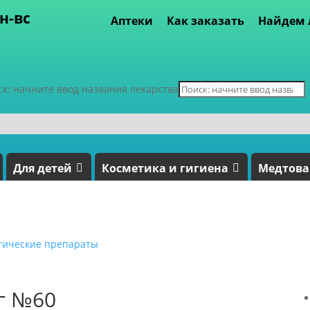
пн-вс
Аптеки
Как заказать
Найдем 
ск: начните ввод названия лекарства
Для детей
Косметика и гигиена
Медтов
гические препараты
5г №60