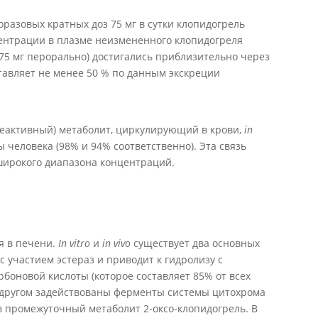
разовых кратных доз 75 мг в сутки клопидогрель
ентрации в плазме неизмененного клопидогреля
ы 75 мг перорально) достигались приблизительно через
тавляет не менее 50 % по данным экскреции
неактивный) метаболит, циркулирующий в крови,
in
 человека (98% и 94% соответственно). Эта связь
широкого диапазона концентраций.
я в печени.
I
n vitro
и
in
vivo
существует два основных
с участием эстераз и приводит к гидролизу с
боновой кислоты (которое составляет 85% от всех
в другом задействованы ферменты системы цитохрома
в промежуточный метаболит 2-оксо-клопидогрель. В