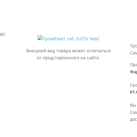
де:
Тро
Внешний вид товара может отличаться
Са
от представленного на сайте.
Пр
Фа
Сро
01.
Вы 
Сам
дос