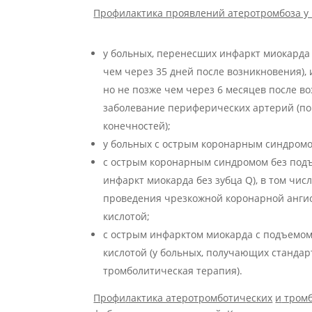
Профилактика проявлений атеротромбоза у
у больных, перенесших инфаркт миокарда 
чем через 35 дней после возникновения),
но не позже чем через 6 месяцев после в
заболевание периферических артерий (по
конечностей);
у больных с острым коронарным синдромо
с острым коронарным синдромом без подъ
инфаркт миокарда без зубца Q), в том чис
проведения чрезкожной коронарной ангио
кислотой;
с острым инфарктом миокарда с подъемом
кислотой (у больных, получающих станда
тромболитическая терапия).
Проф
и
лактика атеротромботич
еских
и
тром