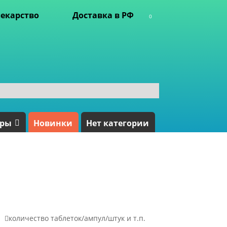
екарство
Доставка в РФ
0
ары
Новинки
Нет категории

количество таблеток/ампул/штук и т.п.