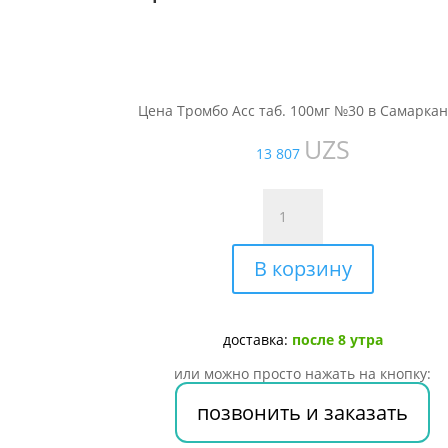
Цена Тромбо Асс таб. 100мг №30 в Самаркан
UZS
13 807
Количество
товара
Тромбо
В корзину
Асс
таб.
100мг
№30
доставка:
после 8 утра
или можно просто нажать на кнопку:
позвонить и заказать