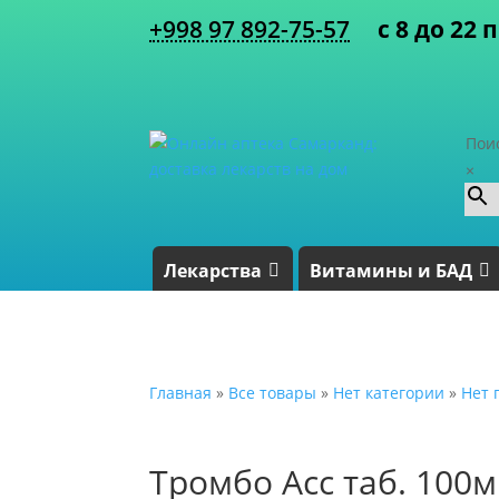
+998 97 892-75-57
с 8 до 22 
Пои
×
Лекарства
Витамины и БАД
Главная
»
Все товары
»
Нет категории
»
Нет 
Тромбо Асс таб. 100