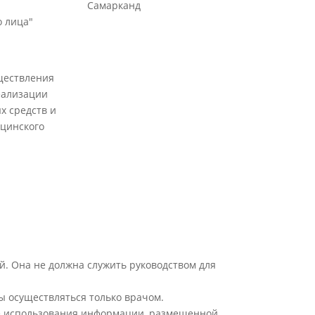
Самарканд
 лица"
ществления
еализации
х средств и
цинского
й. Она не должна служить руководством для
ы осуществляться только врачом.
ате использования информации, размещенной