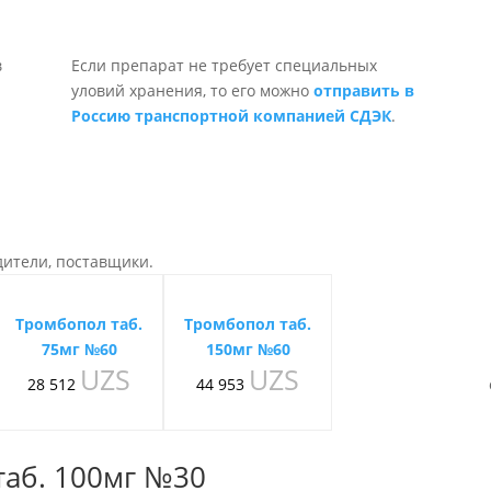
Если препарат не требует специальных
уловий хранения, то его можно
отправить в
Россию транспортной компанией СДЭК
.
дители, поставщики.
Тромбопол таб.
Тромбопол таб.
75мг №60
150мг №60
UZS
UZS
28 512
44 953
таб. 100мг №30