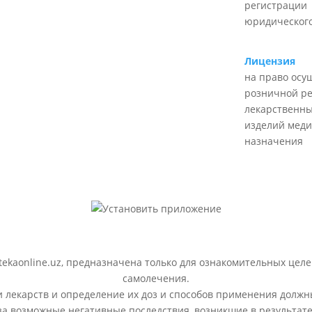
регистрации
юридического
Лицензия
на право осу
розничной р
лекарственны
изделий меди
назначения
ekaonline.uz, предназначена только для ознакомительных целе
самолечения.
лекарств и определение их доз и способов применения должн
 за возможные негативные последствия, возникшие в результ