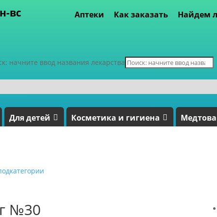
пн-вс
Аптеки
Как заказать
Найдем л
ск: начните ввод названия лекарства
Для детей
Косметика и гигиена
Медтов
подкатегории
мг №30