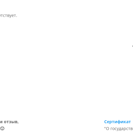
тствует.
м отзыв,
Сертификат
🙂
"О государст