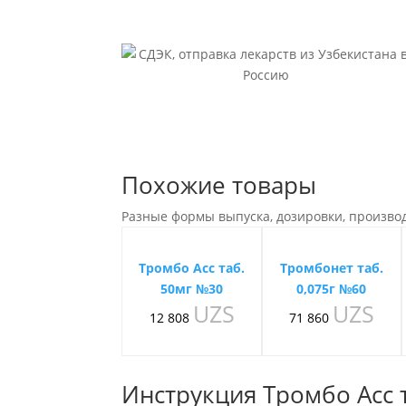
Похожие товары
Разные формы выпуска, дозировки, произво
Тромбо Асс таб.
Тромбонет таб.
50мг №30
0,075г №60
UZS
UZS
12 808
71 860
Инструкция Тромбо Асс 