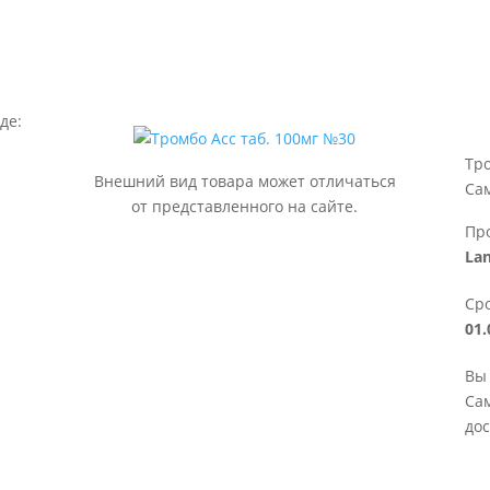
де:
Тро
Внешний вид товара может отличаться
Са
от представленного на сайте.
Пр
La
Сро
01.
Вы 
Сам
дос