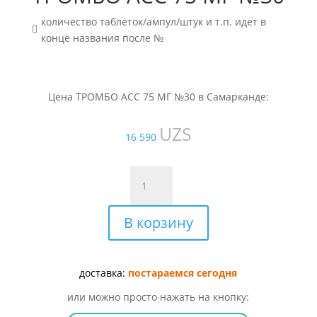
количество таблеток/ампул/штук и т.п. идет в

конце названия после №
Цена ТРОМБО АСС 75 МГ №30 в Самарканде:
UZS
16 590
Количество
товара
ТРОМБО
В корзину
АСС
75
МГ
№30
доставка:
постараемся сегодня
или можно просто нажать на кнопку: