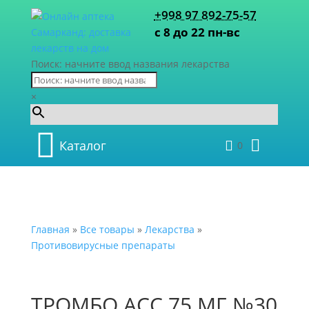
+998 97 892-75-57
с 8 до 22 пн-вс
Поиск: начните ввод названия лекарства
×
Каталог
0
Главная
»
Все товары
»
Лекарства
»
Противовирусные препараты
ТРОМБО АСС 75 МГ №30