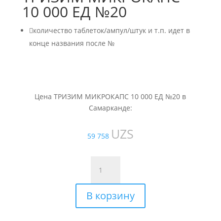
10 000 ЕД №20

количество таблеток/ампул/штук и т.п. идет в
конце названия после №
Цена ТРИЗИМ МИКРОКАПС 10 000 ЕД №20 в
Самарканде:
UZS
59 758
Количество
товара
ТРИЗИМ
В корзину
МИКРОКАПС
10
000