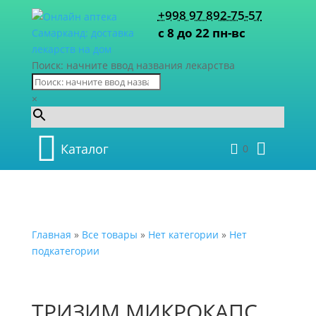
+998 97 892-75-57
с 8 до 22 пн-вс
Поиск: начните ввод названия лекарства
×
Каталог
0
Главная
»
Все товары
»
Нет категории
»
Нет
подкатегории
ТРИЗИМ МИКРОКАПС