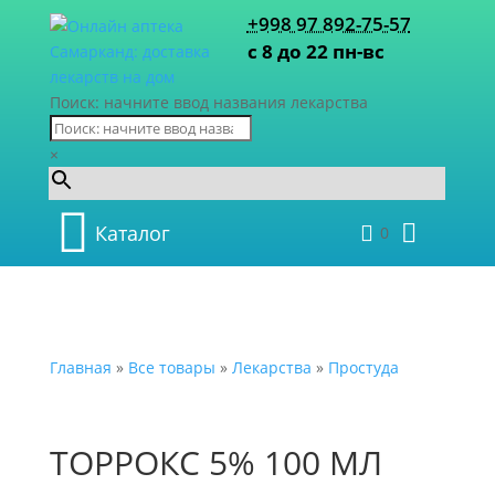
+998 97 892-75-57
с 8 до 22 пн-вс
Поиск: начните ввод названия лекарства
×
Каталог
0
Главная
»
Все товары
»
Лекарства
»
Простуда
ТОРРОКС 5% 100 МЛ