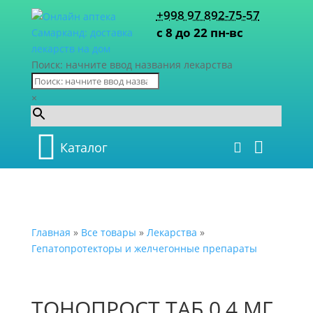
+998 97 892-75-57
с 8 до 22 пн-вс
Поиск: начните ввод названия лекарства
×
Каталог
Главная
»
Все товары
»
Лекарства
»
Гепатопротекторы и желчегонные препараты
ТОНОПРОСТ ТАБ 0,4 МГ