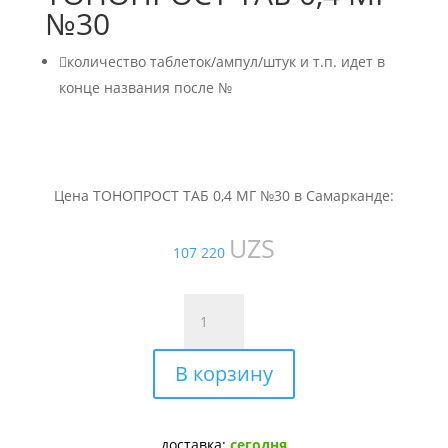
№30

количество таблеток/ампул/штук и т.п. идет в
конце названия после №
Цена ТОНОПРОСТ ТАБ 0,4 МГ №30 в Самарканде:
UZS
107 220
Количество
товара
ТОНОПРОСТ
В корзину
ТАБ
0,4
МГ
№30
доставка:
сегодня