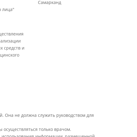
Самарканд
 лица"
ществления
еализации
х средств и
цинского
й. Она не должна служить руководством для
ы осуществляться только врачом.
ате использования информации, размещенной