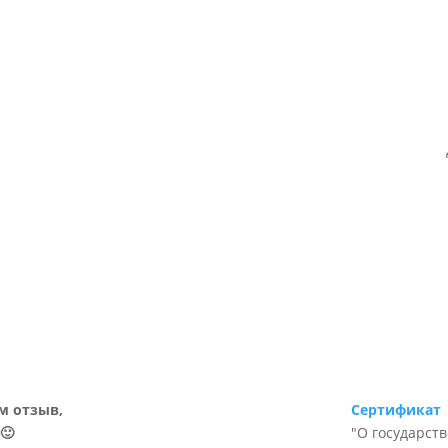
м отзыв,
Сертификат
🙂
"О государст