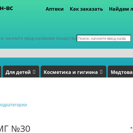
пн-вс
Аптеки
Как заказать
Найдем л
ск: начните ввод названия лекарства
Для детей
Косметика и гигиена
Медтов
подкатегории
МГ №30