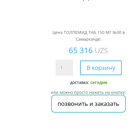
Цена ТОЛПЕМИД ТАБ 150 МГ №30 в
Самарканде:
65 316
UZS
Количество
В корзину
товара
ТОЛПЕМИД
доставка:
сегодня
ТАБ
150
или можно просто нажать на кнопку:
МГ
позвонить и заказать
№30