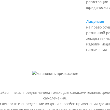
регистрации
юридического
Лицензия
на право осу
розничной р
лекарственны
изделий меди
назначения
ekaonline.uz, предназначена только для ознакомительных целе
самолечения.
лекарств и определение их доз и способов применения должн
 за возможные негативные последствия, возникшие в результ