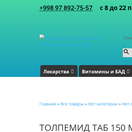
+998 97 892-75-57
с 8 до 22 
Пои
×
Лекарства
Витамины и БАД
Главная
»
Все товары
»
Нет категории
»
Нет 
ТОЛПЕМИД ТАБ 150 