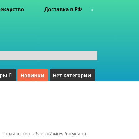
екарство
Доставка в РФ
0
ары
Новинки
Нет категории

количество таблеток/ампул/штук и т.п.