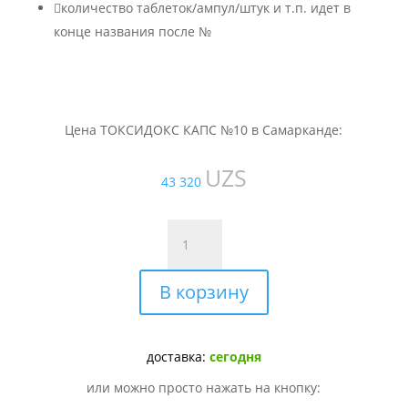

количество таблеток/ампул/штук и т.п. идет в
конце названия после №
Цена ТОКСИДОКС КАПС №10 в Самарканде:
UZS
43 320
Количество
товара
ТОКСИДОКС
В корзину
КАПС
№10
доставка:
сегодня
или можно просто нажать на кнопку: