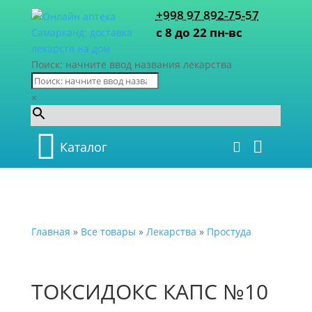
+998 97 892-75-57
с 8 до 22 пн-вс
Поиск: начните ввод названия лекарства
×
Каталог
Главная
»
Все товары
»
Лекарства
»
Простуда
ТОКСИДОКС КАПС №10