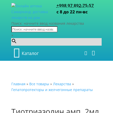
+998 97 892-75-57
с 8 до 22 пн-вс
Поиск: начните ввод названия лекарства
×
Каталог
Главная
»
Все товары
»
Лекарства
»
Гепатопротекторы и желчегонные препараты
Тиотриазолин амп. 2мл