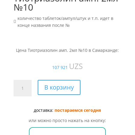
№10
количество таблеток/ампул/штук и т.п. идет в

конце названия после №
Цена Тиотриазолин амп. 2мл №10 в Самарканде:
UZS
107 921
Количество
В корзину
товара
Тиотриазолин
амп.
доставка:
постараемся сегодня
2мл
№10
или можно просто нажать на кнопку: