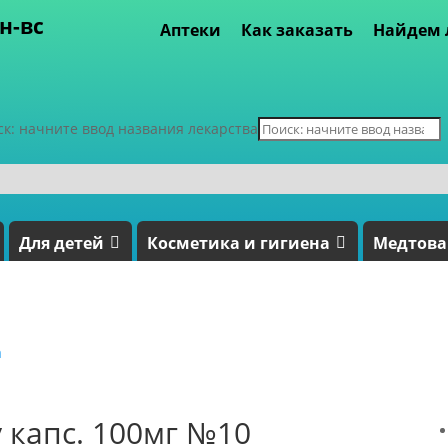
пн-вс
Аптеки
Как заказать
Найдем 
ск: начните ввод названия лекарства
Для детей
Косметика и гигиена
Медтов
а
 капс. 100мг №10