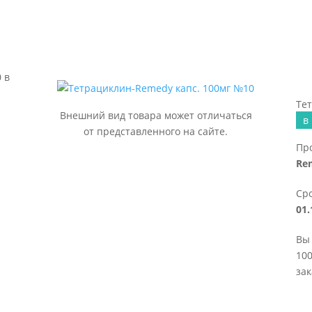
 в
Те
Внешний вид товара может отличаться
в
от представленного на сайте.
Пр
Re
Сро
01.
Вы
100
зак