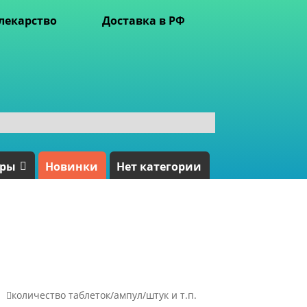
лекарство
Доставка в РФ
ары
Новинки
Нет категории

количество таблеток/ампул/штук и т.п.