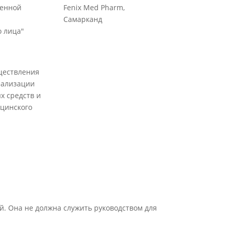
венной
Fenix Med Pharm,
Самарканд
 лица"
ществления
еализации
х средств и
цинского
й. Она не должна служить руководством для