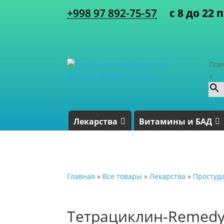
+998 97 892-75-57
с 8 до 22 
Пои
×
Лекарства
Витамины и БАД
Главная
»
Все товары
»
Лекарства
»
Простуд
Тетрациклин-Remedy