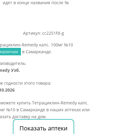
идет в конце названия после №
Артикул: cc2251fd-g
трациклин-Remedy капс. 100мг №10
 наличии
в Самарканде.
оизводитель:
medy Узб.
к годности этого товара:
10.2026
 можете купить Тетрациклин-Remedy капс.
мг №10 в Самарканде в наших аптеках или
азать доставку на дом.
Показать аптеки