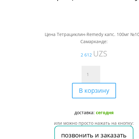
Цена Тетрациклин-Remedy капс. 100мг №10
Самарканде:
UZS
2 612
Количество
товара
Тетрациклин-
В корзину
Remedy
капс.
100мг
№10
доставка:
сегодня
или можно просто нажать на кнопку:
позвонить и заказать