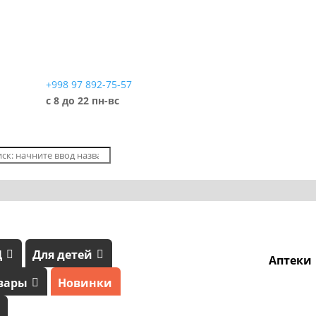
+998 97 892-75-57
с 8 до 22 пн-вс
Д
Для детей
Аптеки
вары
Новинки