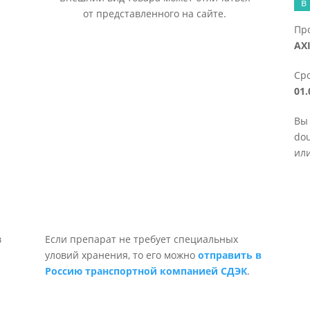
в
от представленного на сайте.
Пр
AX
Сро
01.
Вы 
dou
или
Если препарат не требует специальных
уловий хранения, то его можно
отправить в
Россию транспортной компанией СДЭК
.