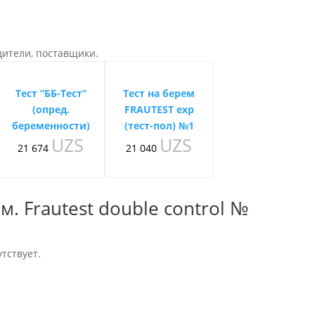
дители, поставщики.
Тест “ББ-Тест”
Тест на берем
(опред.
FRAUTEST exp
беременности)
(тест-пол) №1
UZS
UZS
21 674
21 040
м. Frautest double control №
тствует.