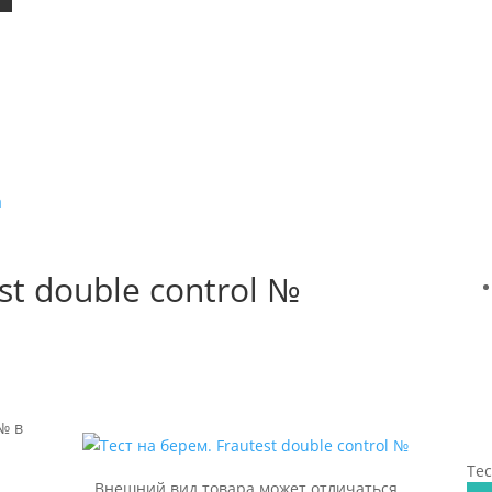
а
st double control №
№ в
Тес
Внешний вид товара может отличаться