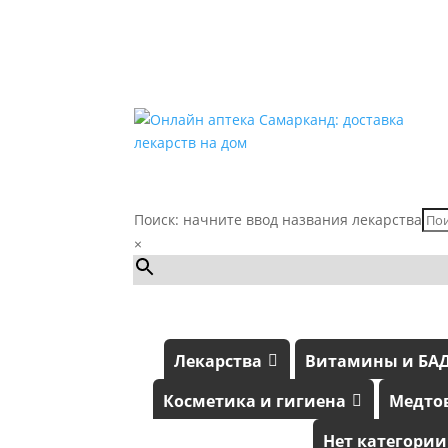
Поиск: начните ввод названия лекарства
×
Лекарства
Витамины и БА
Косметика и гигиена
Медто
Нет категории