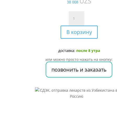
UZS
38 008
Количество
товара
Тест
В корзину
на
берем.
Frautest
double
доставка:
после 8 утра
control
или можно просто нажать на кнопку:
№
позвонить и заказать