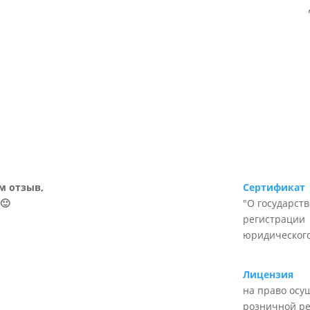
м отзыв,
Сертификат
🙂
"О государст
регистрации
юридического
Лицензия
на право осу
розничной р