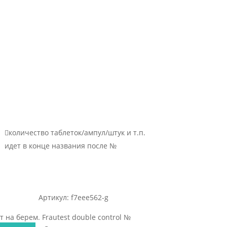

количество таблеток/ампул/штук и т.п.
идет в конце названия после №
Артикул: f7eee562-g
т на берем. Frautest double control №