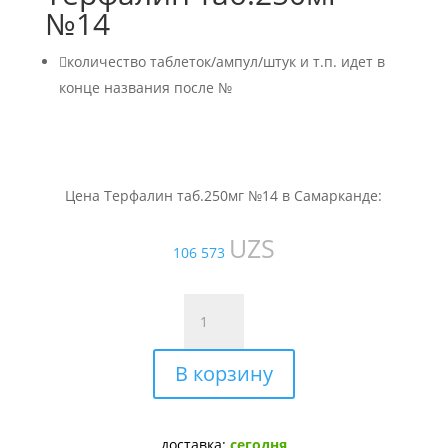
№14

количество таблеток/ампул/штук и т.п. идет в
конце названия после №
Цена Терфалин таб.250мг №14 в Самарканде:
UZS
106 573
Количество
товара
Терфалин
В корзину
таб.250мг
№14
доставка:
сегодня