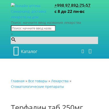
+998 97 892-75-57
с 8 до 22 пн-вс
Поиск: начните ввод названия лекарства
×
Каталог
Главная
»
Все товары
»
Лекарства
»
Стоматологические препараты
Терфалин таб.250мг