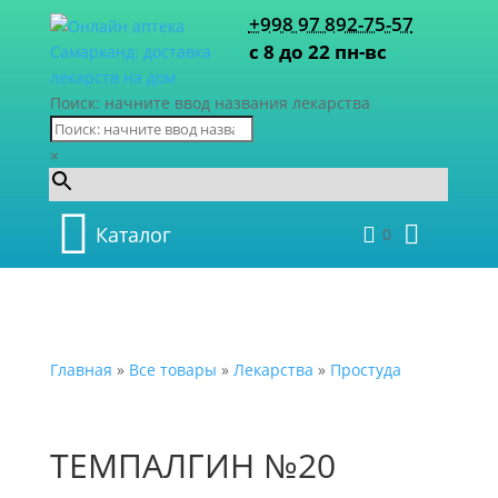
+998 97 892-75-57
с 8 до 22 пн-вс
Поиск: начните ввод названия лекарства
×
Каталог
0
Главная
»
Все товары
»
Лекарства
»
Простуда
ТЕМПАЛГИН №20