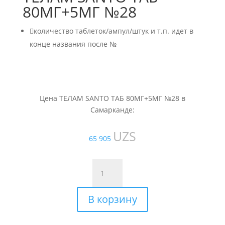
80МГ+5МГ №28

количество таблеток/ампул/штук и т.п. идет в
конце названия после №
Цена ТЕЛАМ SANTO ТАБ 80МГ+5МГ №28 в
Самарканде:
UZS
65 905
Количество
товара
ТЕЛАМ
В корзину
SANTO
ТАБ
80МГ+5МГ