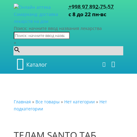
+998 97 892-75-57
с 8 до 22 пн-вс
Поиск: начните ввод названия лекарства
×
Каталог
Главная
»
Все товары
»
Нет категории
»
Нет
подкатегории
ТЕЛАМ SANTO ТАБ