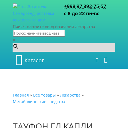
+998 97 892-75-57
с 8 до 22 пн-вс
Поиск: начните ввод названия лекарства
×
Каталог
Главная
»
Все товары
»
Лекарства
»
Метаболические средства
ТАУФОН ГЛ.КАПЛИ