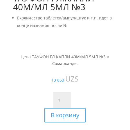
40М/МЛ 5МЛ №3

количество таблеток/ампул/штук и т.п. идет в
конце названия после №
Цена ТАУФОН ГЛ.КАПЛИ 40М/МЛ 5МЛ №3 в
Самарканде:
UZS
13 853
Количество
товара
ТАУФОН
В корзину
ГЛ.КАПЛИ
40М/
МЛ