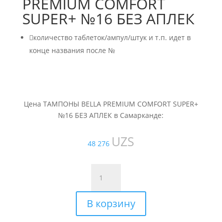
PREMIUM COMFORT
SUPER+ №16 БЕЗ АПЛЕК

количество таблеток/ампул/штук и т.п. идет в
конце названия после №
Цена ТАМПОНЫ BELLA PREMIUM COMFORT SUPER+
№16 БЕЗ АПЛЕК в Самарканде:
UZS
48 276
Количество
товара
ТАМПОНЫ
В корзину
BELLA
PREMIUM