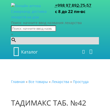
+998 97 892-75-57
с 8 до 22 пн-вс
Поиск: начните ввод названия лекарства
×
Каталог
Главная
»
Все товары
»
Лекарства
»
Простуда
ТАДИМАКС ТАБ. №42