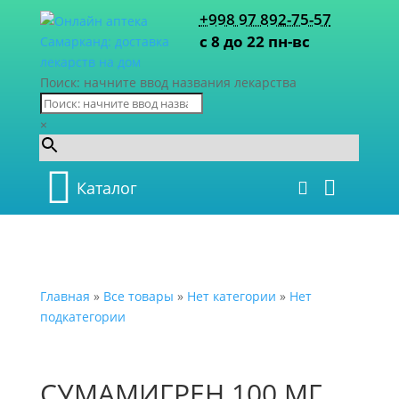
+998 97 892-75-57
с 8 до 22 пн-вс
Поиск: начните ввод названия лекарства
×
Каталог
Главная
»
Все товары
»
Нет категории
»
Нет
подкатегории
СУМАМИГРЕН 100 МГ