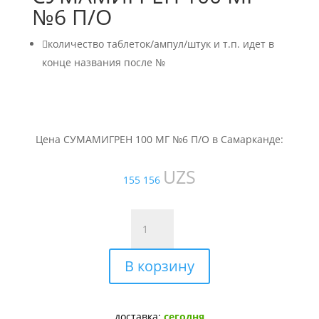
№6 П/О

количество таблеток/ампул/штук и т.п. идет в
конце названия после №
Цена СУМАМИГРЕН 100 МГ №6 П/О в Самарканде:
UZS
155 156
Количество
товара
СУМАМИГРЕН
В корзину
100
МГ
№6
П/
доставка:
сегодня