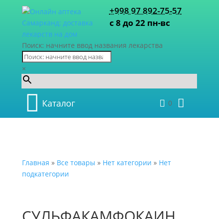
+998 97 892-75-57
с 8 до 22 пн-вс
Поиск: начните ввод названия лекарства
×
Каталог
0
Главная
»
Все товары
»
Нет категории
»
Нет
подкатегории
СУЛЬФАКАМФОКАИН