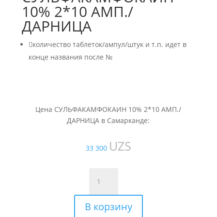
10% 2*10 АМП./
ДАРНИЦА

количество таблеток/ампул/штук и т.п. идет в
конце названия после №
Цена СУЛЬФАКАМФОКАИН 10% 2*10 АМП./
ДАРНИЦА в Самарканде:
UZS
33 300
Количество
товара
СУЛЬФАКАМФОКАИН
В корзину
10%