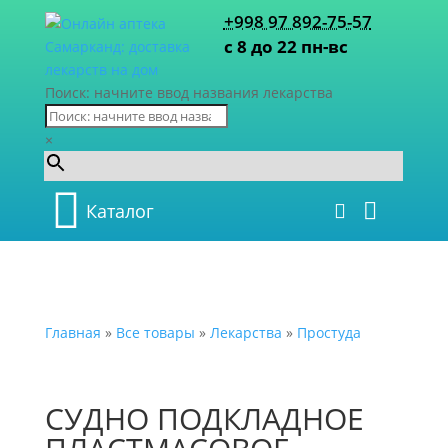
+998 97 892-75-57
с 8 до 22 пн-вс
Поиск: начните ввод названия лекарства
×
Каталог
Главная
»
Все товары
»
Лекарства
»
Простуда
СУДНО ПОДКЛАДНОЕ