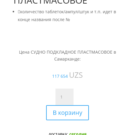
ПЛАСТМАСОВОЕ

количество таблеток/ампул/штук и т.п. идет в
конце названия после №
Цена СУДНО ПОДКЛАДНОЕ ПЛАСТМАСОВОЕ в
Самарканде:
UZS
117 654
Количество
товара
СУДНО
В корзину
ПОДКЛАДНОЕ
ПЛАСТМАСОВОЕ
доставка:
сегодня