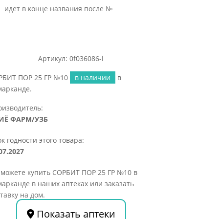
идет в конце названия после №
Артикул: 0f036086-l
РБИТ ПОР 25 ГР №10
в наличии
в
марканде.
оизводитель:
ИЁ ФАРМ/УЗБ
к годности этого товара:
07.2027
 можете купить СОРБИТ ПОР 25 ГР №10 в
арканде в наших аптеках или заказать
тавку на дом.
Показать аптеки