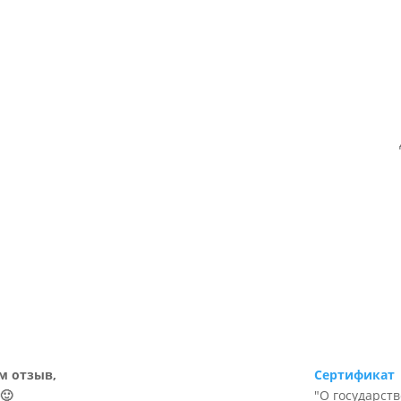
м отзыв,
Сертификат
🙂
"О государст