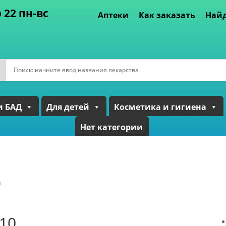
о 22 пн-вс
Аптеки
Как заказать
Найд
и БАД
Для детей
Косметика и гигиена
Нет категории
а
10