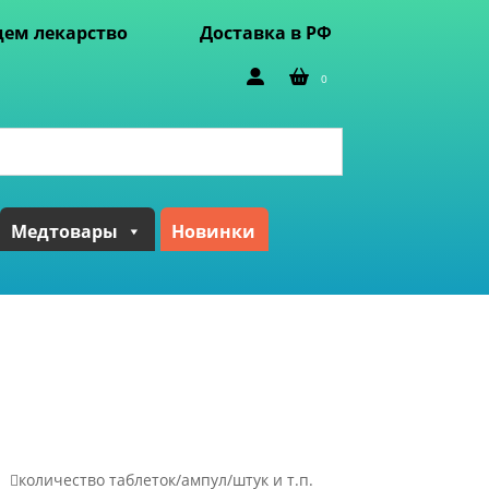
ем лекарство
Доставка в РФ
0
Медтовары
Новинки

количество таблеток/ампул/штук и т.п.