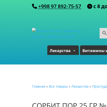
+998 97 892-75-57
с 8 д
Лекарства
Витамины 
Главная
»
Все товары
»
Лекарства
»
Простуд
СОРБИТ ПОР 25 ГР №