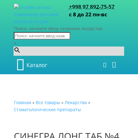
+998 97 892-75-57
с 8 до 22 пн-вс
Поиск: начните ввод названия лекарства
×
Каталог
Главная
»
Все товары
»
Лекарства
»
Стоматологические препараты
СИНЕГРА ЛОНГ ТАБ №4