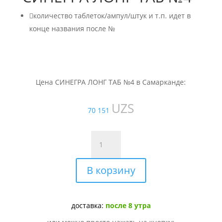

количество таблеток/ампул/штук и т.п. идет в
конце названия после №
Цена СИНЕГРА ЛОНГ ТАБ №4 в Самарканде:
UZS
70 151
Количество
товара
СИНЕГРА
В корзину
ЛОНГ
ТАБ
№4
доставка:
после 8 утра