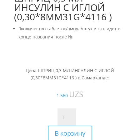
ИНСУЛИН С ИГЛОЙ
(0,30*8ММ31G*4116 )

количество таблеток/ампул/штук и т.п. идет в
конце названия после №
Цена ШПРИЦ 0,3 МЛ ИНСУЛИН С ИГЛОЙ
(0,30*8ММ31G*4116 ) в Самарканде:
UZS
1 560
Количество
товара
ШПРИЦ
В корзину
0,3