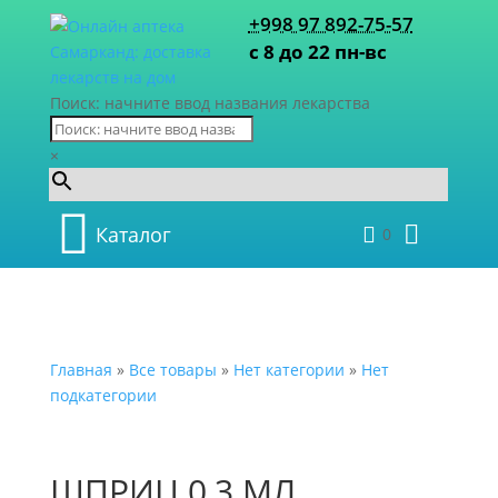
+998 97 892-75-57
с 8 до 22 пн-вс
Поиск: начните ввод названия лекарства
×
Каталог
0
Главная
»
Все товары
»
Нет категории
»
Нет
подкатегории
ШПРИЦ 0,3 МЛ