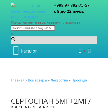
+998 97 892-75-57
с 8 до 22 пн-вс
Поиск: начните ввод названия лекарства
×
Каталог
0
Главная
»
Все товары
»
Лекарства
»
Простуда
СЕРТОСПАН 5МГ+2МГ/