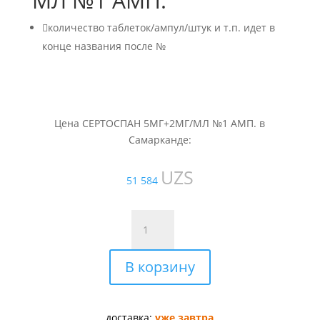
МЛ №1 АМП.

количество таблеток/ампул/штук и т.п. идет в
конце названия после №
Цена СЕРТОСПАН 5МГ+2МГ/МЛ №1 АМП. в
Самарканде:
UZS
51 584
Количество
товара
СЕРТОСПАН
В корзину
5МГ+2МГ/
МЛ
№1
АМП.
доставка:
уже завтра