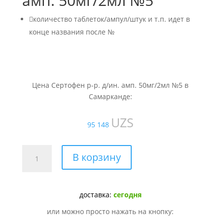
амп. 50мг/2мл №5

количество таблеток/ампул/штук и т.п. идет в
конце названия после №
Цена Сертофен р-р. д/ин. амп. 50мг/2мл №5 в
Самарканде:
UZS
95 148
Количество
В корзину
товара
Сертофен
р-
доставка:
сегодня
р.
д/
или можно просто нажать на кнопку:
ин.