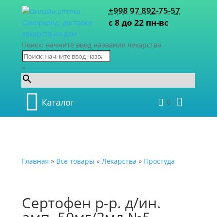
+998 97 892-75-57
с 8 до 22 пн-вс
Поиск: начните ввод названия лекарства
×
Каталог
0
Главная
»
Все товары
»
Лекарства
»
Простуда
Сертофен р-р. д/ин.