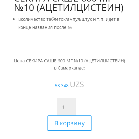
№10 (АЦЕТИЛЦИСТЕИН)

количество таблеток/ампул/штук и т.п. идет в
конце названия после №
Цена СЕКИРА САШЕ 600 МГ №10 (АЦЕТИЛЦИСТЕИН)
в Самарканде:
UZS
53 348
Количество
товара
СЕКИРА
В корзину
САШЕ
600
МГ