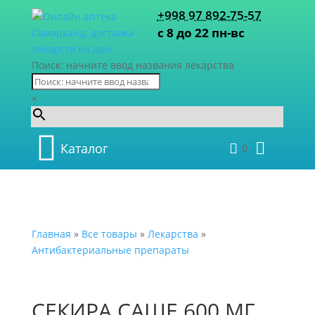
+998 97 892-75-57
с 8 до 22 пн-вс
Поиск: начните ввод названия лекарства
×
Каталог
0
Главная
»
Все товары
»
Лекарства
»
Антибактериальные препараты
СЕКИРА САШЕ 600 МГ