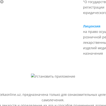
🙂
"О государст
регистрации
юридического
Лицензия
на право осу
розничной р
лекарственны
изделий меди
назначения
ekaonline.uz, предназначена только для ознакомительных целе
самолечения.
лекарств и определение их доз и способов применения должн