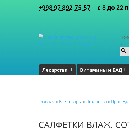
+998 97 892-75-57
с 8 до 22 
Пои
×
Лекарства
Витамины и БАД
Главная
»
Все товары
»
Лекарства
»
Простуд
САЛФЕТКИ ВЛАЖ. CO