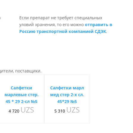
Если препарат не требует специальных
уловий хранения, то его можно
отправить в
Россию транспортной компанией СДЭК
.
дители, поставщики.
Салфетки
Салфетки марл
марлевые стер.
мед стер 2-х сл.
45 * 29 2-сл №5
45*29 №5
UZS
UZS
4 720
5 310