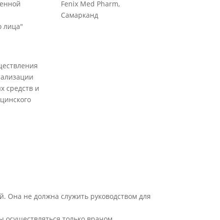
венной
Fenix Med Pharm,
Самарканд
 лица"
ществления
еализации
х средств и
цинского
й. Она не должна служить руководством для
ы осуществляться только врачом.