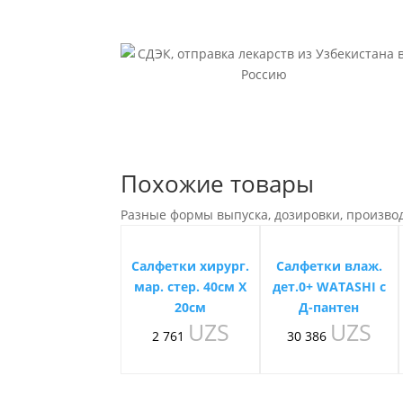
Похожие товары
Разные формы выпуска, дозировки, произво
Салфетки хирург.
Салфетки влаж.
мар. стер. 40см Х
дет.0+ WATASHI с
20см
Д-пантен
UZS
UZS
2 761
30 386