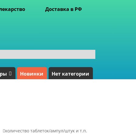
лекарство
Доставка в РФ
ары
Новинки
Нет категории

количество таблеток/ампул/штук и т.п.