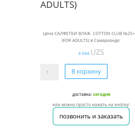
ADULTS)
Цена САЛФЕТКИ ВЛАЖ. COTTON CLUB №25+
(FOR ADULTS) в Самарканде:
UZS
4 044
Количество
В корзину
товара
САЛФЕТКИ
ВЛАЖ.
доставка:
сегодня
COTTON
CLUB
или можно просто нажать на кнопку:
№25+42
позвонить и заказать
(FOR
ADULTS)