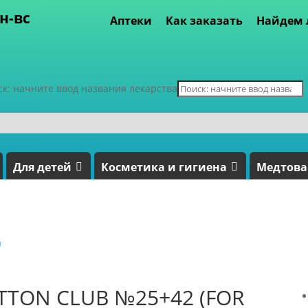
пн-вс
Аптеки
Как заказать
Найдем 
ск: начните ввод названия лекарства
Для детей
Косметика и гигиена
Медтов
а
TTON CLUB №25+42 (FOR