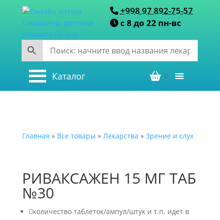
+998 97 892-75-57
с 8 до 22 пн-вс
Каталог
0
Главная
»
Все товары
»
Лекарства
»
Зрение и слух
РИВАКСАЖЕН 15 МГ ТАБ
№30

количество таблеток/ампул/штук и т.п. идет в