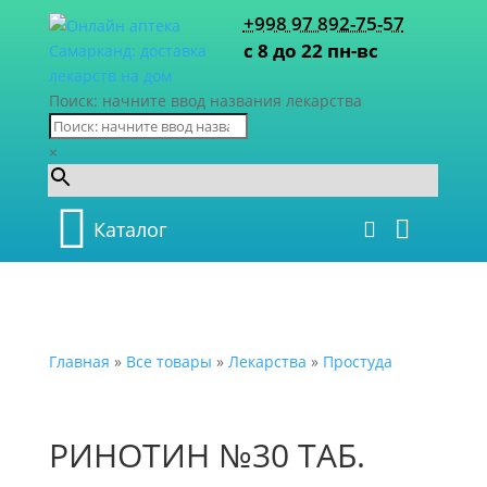
+998 97 892-75-57
с 8 до 22 пн-вс
Поиск: начните ввод названия лекарства
×
Каталог
Главная
»
Все товары
»
Лекарства
»
Простуда
РИНОТИН №30 ТАБ.