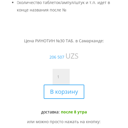

количество таблеток/ампул/штук и т.п. идет в
конце названия после №
Цена РИНОТИН №30 ТАБ. в Самарканде:
UZS
206 507
Количество
товара
РИНОТИН
В корзину
№30
ТАБ.
доставка:
после 8 утра
или можно просто нажать на кнопку: