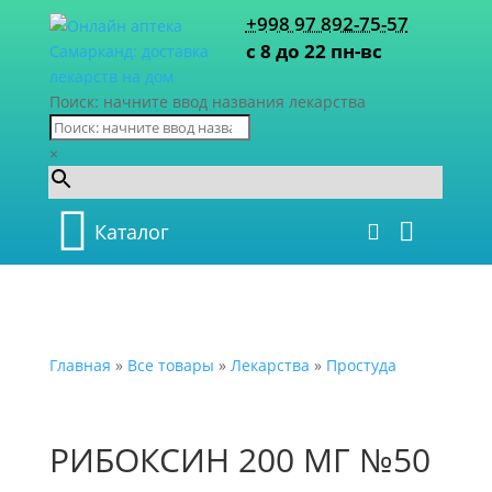
+998 97 892-75-57
с 8 до 22 пн-вс
Поиск: начните ввод названия лекарства
×
Каталог
Главная
»
Все товары
»
Лекарства
»
Простуда
РИБОКСИН 200 МГ №50