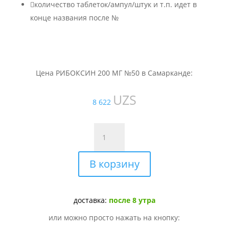

количество таблеток/ампул/штук и т.п. идет в
конце названия после №
Цена РИБОКСИН 200 МГ №50 в Самарканде:
UZS
8 622
Количество
товара
РИБОКСИН
В корзину
200
МГ
№50
доставка:
после 8 утра
или можно просто нажать на кнопку: