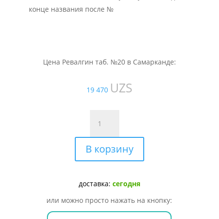
конце названия после №
Цена Ревалгин таб. №20 в Самарканде:
UZS
19 470
Количество
товара
Ревалгин
В корзину
таб.
№20
доставка:
сегодня
или можно просто нажать на кнопку: