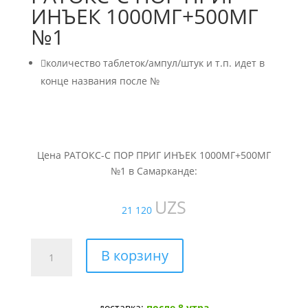
ИНЪЕК 1000МГ+500МГ
№1

количество таблеток/ампул/штук и т.п. идет в
конце названия после №
Цена РАТОКС-С ПОР ПРИГ ИНЪЕК 1000МГ+500МГ
№1 в Самарканде:
UZS
21 120
Количество
В корзину
товара
РАТОКС-
С
доставка:
после 8 утра