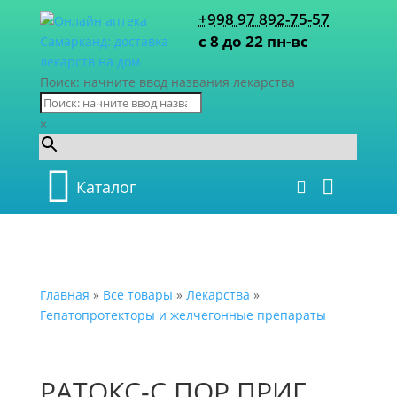
+998 97 892-75-57
с 8 до 22 пн-вс
Поиск: начните ввод названия лекарства
×
Каталог
Главная
»
Все товары
»
Лекарства
»
Гепатопротекторы и желчегонные препараты
РАТОКС-С ПОР ПРИГ