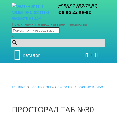
+998 97 892-75-57
с 8 до 22 пн-вс
Поиск: начните ввод названия лекарства
×
Каталог
0
Главная
»
Все товары
»
Лекарства
»
Зрение и слух
ПРОСТОРАЛ ТАБ №30