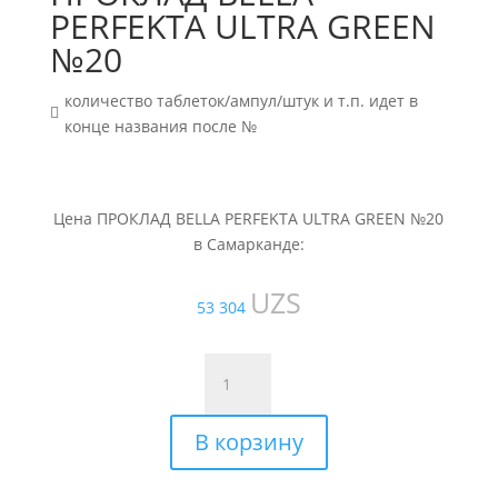
PERFEKTA ULTRA GREEN
№20
количество таблеток/ампул/штук и т.п. идет в

конце названия после №
Цена ПРОКЛАД BELLA PERFEKTA ULTRA GREEN №20
в Самарканде:
UZS
53 304
Количество
товара
ПРОКЛАД
В корзину
BELLA
PERFEKTA
ULTRA