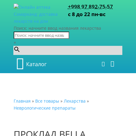
+998 97 892-75-57
с 8 до 22 пн-вс
Поиск: начните ввод названия лекарства
×
Каталог
Главная
»
Все товары
»
Лекарства
»
Неврологические препараты
ПРОКЛАД BELLA