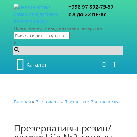
+998 97 892-75-57
с 8 до 22 пн-вс
Поиск: начните ввод названия лекарства
×
Каталог
Главная
»
Все товары
»
Лекарства
»
Зрение и слух
Презервативы резин/