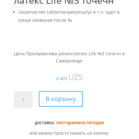
латекс Life №3 точечн

количество таблеток/ампул/штук и т.п. идет в
конце названия после №
Цена Презервативы резин/латекс Life №3 точечн в
Самарканде:
UZS
6 402
Количество
В корзину
товара
Презервативы
резин/
доставка:
постараемся сегодня
латекс
Life
или можно просто нажать на кнопку:
№3