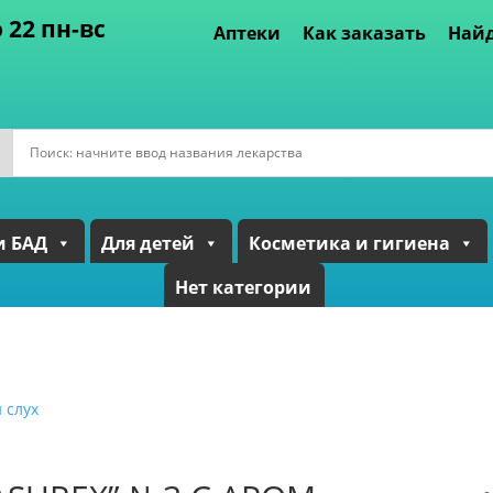
о 22 пн-вс
Аптеки
Как заказать
Найд
и БАД
Для детей
Косметика и гигиена
Нет категории
 слух