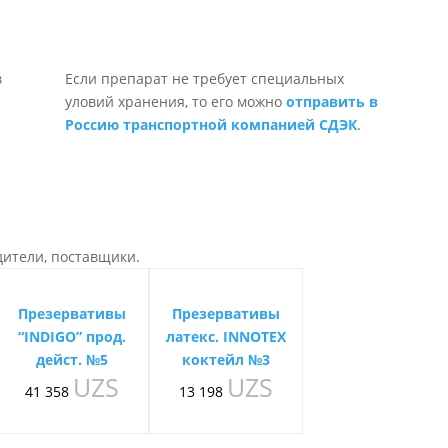
Если препарат не требует специальных
уловий хранения, то его можно
отправить в
Россию транспортной компанией СДЭК
.
дители, поставщики.
Презервативы
Презервативы
“INDIGO” прод.
латекс. INNOTEX
дейст. №5
коктейл №3
UZS
UZS
41 358
13 198