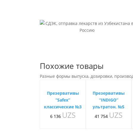
Похожие товары
Разные формы выпуска, дозировки, произво
Презервативы
Презервативы
“Safex”
“INDIGO”
классические №3
ультратон. №5
UZS
UZS
6 136
41 754