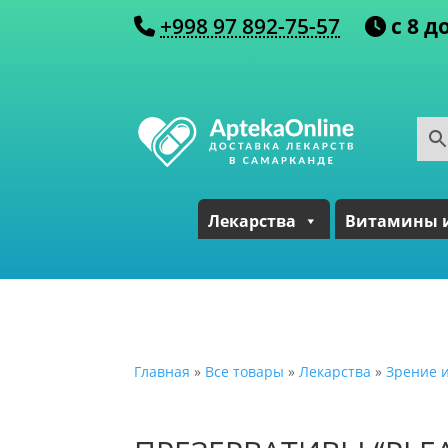
+998 97 892-75-57
с 8 д
Лекарства
Витамины 
Главная
»
Все товары
»
Лекарства
»
Зрение и