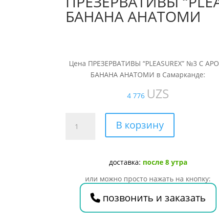
ПРЕЗЕРВАТИВЫ “PLEA
БАНАНА АНАТОМИ
Цена ПРЕЗЕРВАТИВЫ “PLEASUREX” №3 С АР
БАНАНА АНАТОМИ в Самарканде:
UZS
4 776
Количество
В корзину
товара
ПРЕЗЕРВАТИВЫ
"PLEASUREX"
доставка:
после 8 утра
№3
С
или можно просто нажать на кнопку:
АРОМ.
позвонить и заказать
БАНАНА
АНАТОМИ