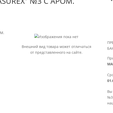
SUREX” №3 С АРОМ.
ОМ.
ПР
Внешний вид товара может отличаться
БА
от представленного на сайте.
Пр
МА
Сро
01.
Вы
№3
наш