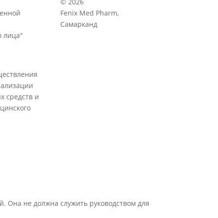
© 2026
венной
Fenix Med Pharm,
Самарканд
 лица"
ществления
еализации
х средств и
цинского
й. Она не должна служить руководством для