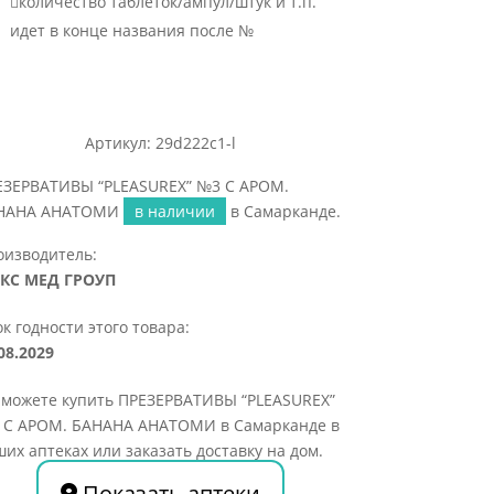

количество таблеток/ампул/штук и т.п.
идет в конце названия после №
Артикул: 29d222c1-l
ЕЗЕРВАТИВЫ “PLEASUREX” №3 С АРОМ.
НАНА АНАТОМИ
в наличии
в Самарканде.
оизводитель:
КС МЕД ГРОУП
к годности этого товара:
08.2029
 можете купить ПРЕЗЕРВАТИВЫ “PLEASUREX”
 С АРОМ. БАНАНА АНАТОМИ в Самарканде в
их аптеках или заказать доставку на дом.
Показать аптеки